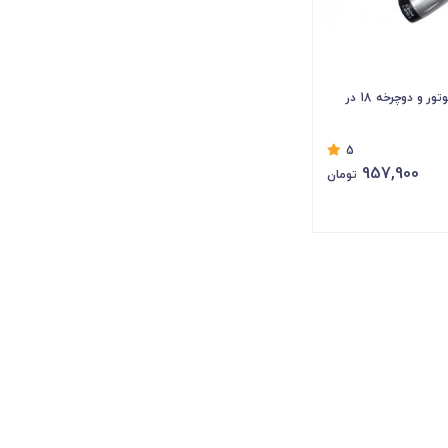
قفل سیم بکسلی موتور و دوچرخه 18 در
5
957,900
تومان