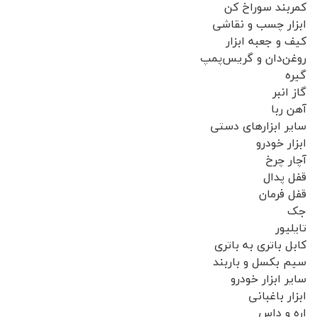
کمربند سوراخ کن
ابزار چسب و نقاشی
کیف و جعبه ابزار
روغن‌دان و گریس‌پمپ
گیره
گاز انبر
آهن ربا
سایر ابزارهای دستی
ابزار خودرو
آچار چرخ
قفل پدال
قفل فرمان
جک
تایلیور
کابل باتری به باتری
سیم بکسل و باربند
سایر ابزار خودرو
ابزار باغبانی
اره و داس