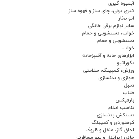
آبمیوه گیری
کتری برقی، چای ساز و قهوه ساز
اتو بخار
سایر لوازم برقی خانگی
خواب، دستشویی و حمام
دستشویی و حمام
خواب
ابزارهای خانه و آشپزخانه
دکوراتیو
ورزش، کمپینگ، سلامتی
هوازی و بدنسازی
دمبل
طناب
بارفیکس
تناسب اندام
دستکش بدنسازی
کوهنوردی و کمپینگ
اجاق گاز، منقل و ظروف
چادر، زیرانداز و پتو مسافرتی