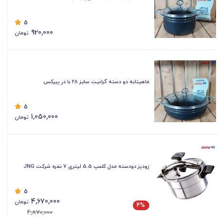
5
920,000
تومان
ماهیتابه دو دسته گرانیت سایز 28 با در پیرکس
5
1,050,000
تومان
زودپز دودسته مدل کلمپ 5.5 لیتری ۷ نفره شرکت JNG
5
4,670,000
تومان
4%
4,870,000