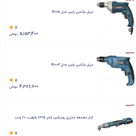
دریل چکشی رابین مدل R1015
5
5,153,400
تومان
دریل چکشی رابین مدل R1003
5
4,386,700
تومان
آچار جغجغه شارژی رونیکس مدل 8625 ظرفیت ۲۰ ولت
5