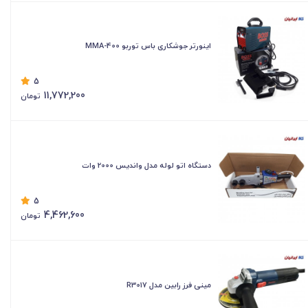
اینورتر جوشکاری باس توربو MMA-400
5
11,772,200
تومان
دستگاه اتو لوله مدل واندیس 2000 وات
5
4,462,600
تومان
مینی فرز رابین مدل R3017