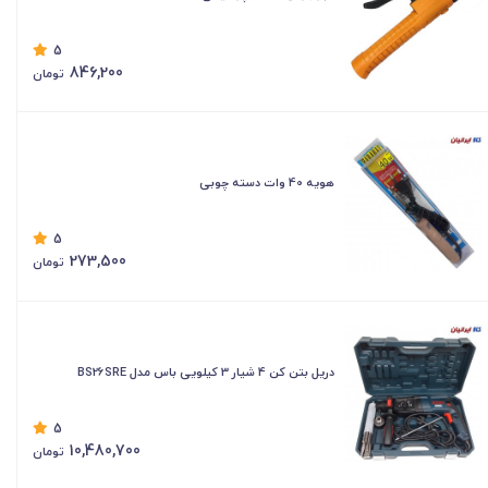
5
846,200
تومان
هویه 40 وات دسته چوبی
5
273,500
تومان
دریل بتن کن 4 شیار 3 کیلویی باس مدل BS26SRE
5
10,480,700
تومان