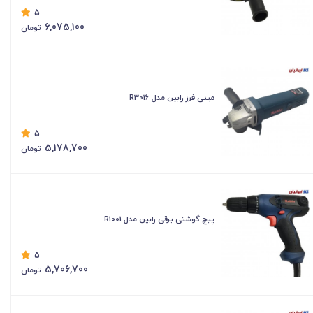
5
6,075,100
تومان
مینی فرز رابین مدل R3016
5
5,178,700
تومان
پیچ گوشتی برقی رابین مدل R1001
5
5,706,700
تومان