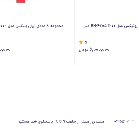
 مدل RH-4255 1200 متر
مجموعه 8 عددی ابزار رونیکس مدل RS-0002
5
0,000
6,000,000
تومان
02155464940
|
هفت روز هفته از ساعت 9 تا 18 پاسخگوی شما هستیم