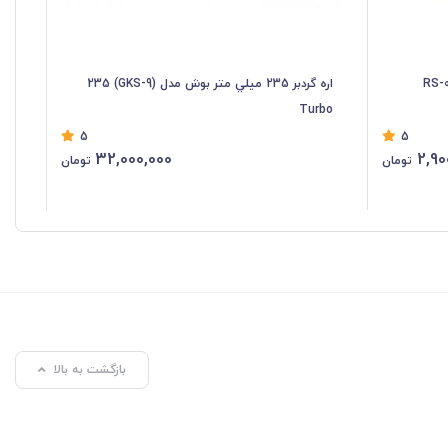
اره گردبر 235 ميلي متر بوش مدل (GKS-9) 235
Turbo
03
5
5
32,000,000
2,90
تومان
تومان
%
بازگشت به بالا