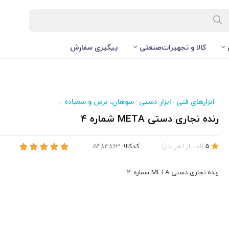
کالا و تجهیزات‌صنعتی
پیگیری سفارش
ابزارهای فنی
ابزار دستی
سوهان، برس و سمباده
/
/
/
رنده نجاری دستی META شماره 4
کدکالا:
5
(
امتیاز
1
خریدار
)
رنده نجاری دستی META شماره 4