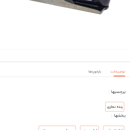
توضیحات
بازخوردها
برچسبها :
رنده نجاری
بخشها :