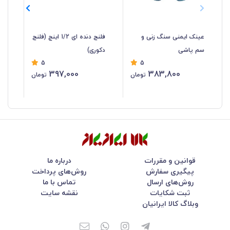
عینک ایمنی سنگ زنی و
فلنج دنده ای 1/2 اینچ (فلنج
شی
سم پاشی
دکوری)
5
5
سان
397,000
383,800
تومان
تومان
قوانین و مقررات
درباره ما
پیگیری سفارش
روش‌های پرداخت
روش‌های ارسال
تماس با ما
ثبت شکایات
نقشه سایت
وبلاگ کالا ایرانیان