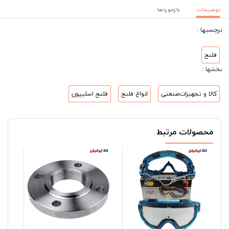
توضیحات
بازخوردها
برچسبها :
فلنج
بخشها :
کالا و تجهیزات‌صنعتی
انواع فلنج
فلنج اسلیپون
محصولات مرتبط