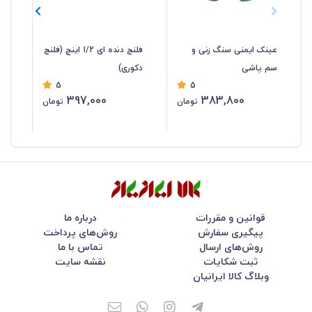
عینک ایمنی سنگ زنی و
فلنج دنده ای 1/2 اینچ (فلنج
شی
سم پاشی
دکوری)
5
5
سان
397,000
383,800
تومان
تومان
قوانین و مقررات
درباره ما
پیگیری سفارش
روش‌های پرداخت
روش‌های ارسال
تماس با ما
ثبت شکایات
نقشه سایت
وبلاگ کالا ایرانیان