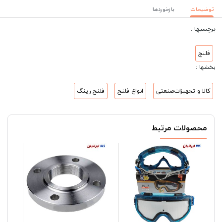
توضیحات
بازخوردها
برچسبها :
فلنج
بخشها :
کالا و تجهیزات‌صنعتی
انواع فلنج
فلنج رینگ
محصولات مرتبط