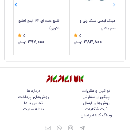
عینک ایمنی سنگ زنی و
فلنج دنده ای 1/2 اینچ (فلنج
شی
سم پاشی
دکوری)
5
5
سان
397,000
383,800
تومان
تومان
قوانین و مقررات
درباره ما
پیگیری سفارش
روش‌های پرداخت
روش‌های ارسال
تماس با ما
ثبت شکایات
نقشه سایت
وبلاگ کالا ایرانیان