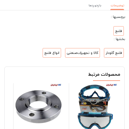
توضیحات
بازخوردها
برچسبها :
فلنج
بخشها :
فلنج گلودار
کالا و تجهیزات‌صنعتی
انواع فلنج
محصولات مرتبط