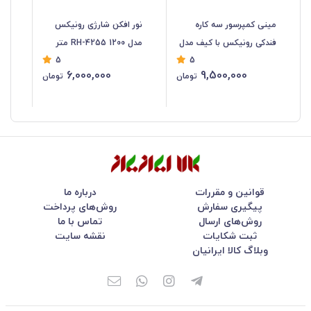
مینی کمپرسور سه کاره
نور افکن شارژی رونیکس
فندکی رونیکس با کیف مدل
مدل RH-4255 1200 متر
رون
5
5
RH-4260B
6,000,000
9,500,000
تومان
تومان
قوانین و مقررات
درباره ما
پیگیری سفارش
روش‌های پرداخت
روش‌های ارسال
تماس با ما
ثبت شکایات
نقشه سایت
وبلاگ کالا ایرانیان