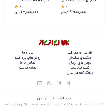
فندکی رونیکس با کیف مدل
مدل RH-4255 1200 متر
رون
5
5
RH-4260B
6,000,000
9,500,000
تومان
تومان
قوانین و مقررات
درباره ما
پیگیری سفارش
روش‌های پرداخت
روش‌های ارسال
تماس با ما
ثبت شکایات
نقشه سایت
وبلاگ کالا ایرانیان
نماد اعتماد کالا ایرانیان
کالا ایرانیان به عنوان فروشگاه اینترنتی در مركز توسعه تجارت الكترونیكی وزارت