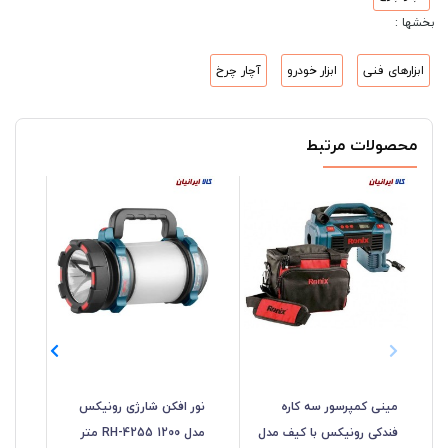
بخشها :
ابزارهای فنی
ابزار خودرو
آچار چرخ
محصولات مرتبط
مینی کمپرسور سه کاره
نور افکن شارژی رونیکس
فندکی رونیکس با کیف مدل
مدل RH-4255 1200 متر
رون