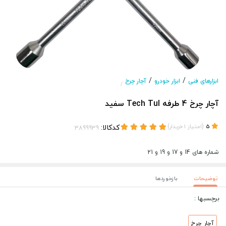
/
/
ابزارهای فنی
ابزار خودرو
آچار چرخ
/
آچار چرخ 4 طرفه Tech Tul سفید
(
)
کدکالا:
5
امتیاز
1
خریدار
شماره های 14 و 17 و 19 و 21
توضیحات
بازخوردها
برچسبها :
آچار چرخ