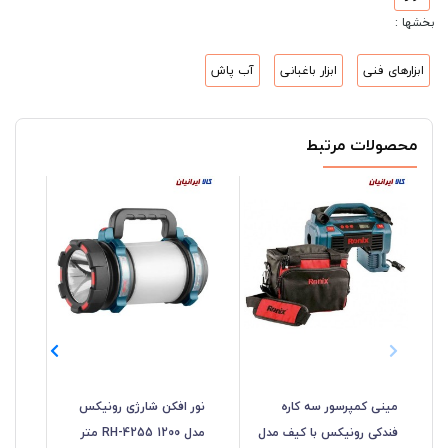
بخشها :
ابزارهای فنی
ابزار باغبانی
آب پاش
محصولات مرتبط
مینی کمپرسور سه کاره
نور افکن شارژی رونیکس
فندکی رونیکس با کیف مدل
مدل RH-4255 1200 متر
رون