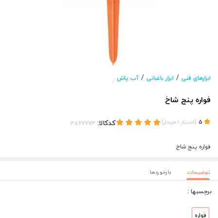
/
/
ابزارهای فنی
ابزار باغبانی
آب پاش
/
فواره پنج شاخ
(
)
کدکالا:
5
امتیاز
1
خریدار
فواره پنج شاخ
توضیحات
بازخوردها
برچسبها :
فواره