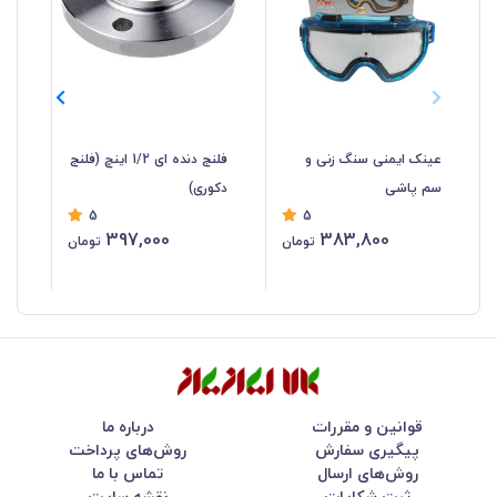
عینک ایمنی سنگ زنی و
فلنج دنده ای 1/2 اینچ (فلنج
شی
سم پاشی
دکوری)
5
5
سان
397,000
383,800
تومان
تومان
قوانین و مقررات
درباره ما
پیگیری سفارش
روش‌های پرداخت
روش‌های ارسال
تماس با ما
ثبت شکایات
نقشه سایت