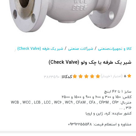
/
/
کالا و تجهیزات‌صنعتی
شیرآلات صنعتی
شیر یک طرفه (Check Valve)
/
شیر یک طرفه یا چک ولو (Check Valve)
(
)
کدکالا:
5
امتیاز
1
خریدار
سایز: 1 تا 42 اینچ
کلاس: 150 و 300 و 600 و 900 و 1500 و 2500
متریال: WCB , WCC , LCB , LCC , WC6 , WC9 , CF8M , CF8 , CF3M , CF3
316 , …
کشور سازنده: کره، ژاپن و اروپا
مشاوره و استعلام قیمت: 09392255548