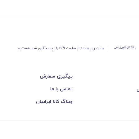
02155464940
|
هفت روز هفته از ساعت 9 تا 18 پاسخگوی شما هستیم
پیگیری سفارش
ل
تماس با ما
وبلاگ کالا ایرانیان