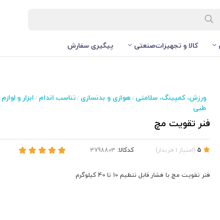
کالا و تجهیزات‌صنعتی
پیگیری سفارش
ورزش، کمپینگ، سلامتی
هوازی و بدنسازی
تناسب اندام
ابزار و لواز
/
/
/
طبی
فنر تقویت مچ
کدکالا:
5
(
امتیاز
1
خریدار
)
فنر تقویت مچ با فشار قابل تنظیم 10 تا 40 کیلوگرم