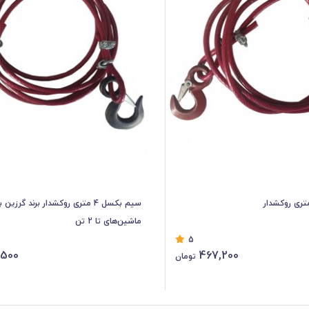
سیم بکسل 4 متری روکشدار برند گرزین 
ماشین‌های تا 2 تن
5
,500
467,200
تومان