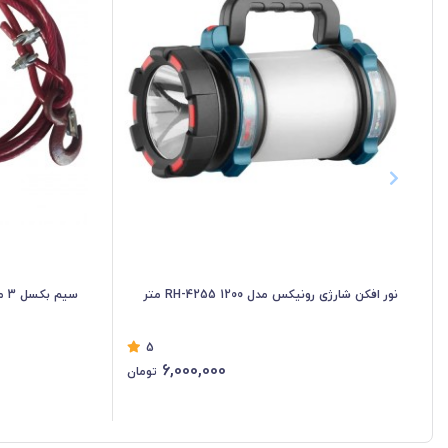
نور افکن شارژی رونیکس مدل RH-4255 1200 متر
سیم بکسل 3 متری روکشدار
5
6,000,000
تومان