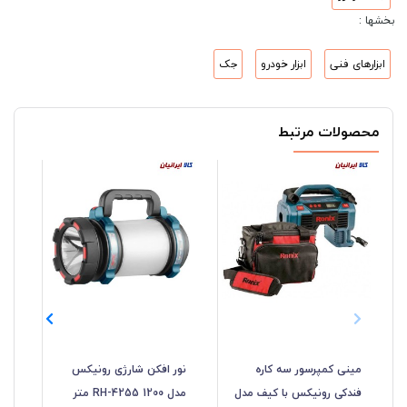
بخشها :
ابزارهای فنی
ابزار خودرو
جک
محصولات مرتبط
مینی کمپرسور سه کاره
نور افکن شارژی رونیکس
فندکی رونیکس با کیف مدل
مدل RH-4255 1200 متر
رون