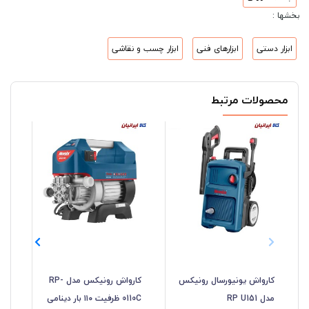
بخشها :
ابزار دستی
ابزارهای فنی
ابزار چسب و نقاشی
محصولات مرتبط
کارواش یونیورسال رونیکس
کارواش رونیکس مدل RP-
مدل RP U151
0110C ظرفیت ۱۱۰ بار دینامی
0140 دینام