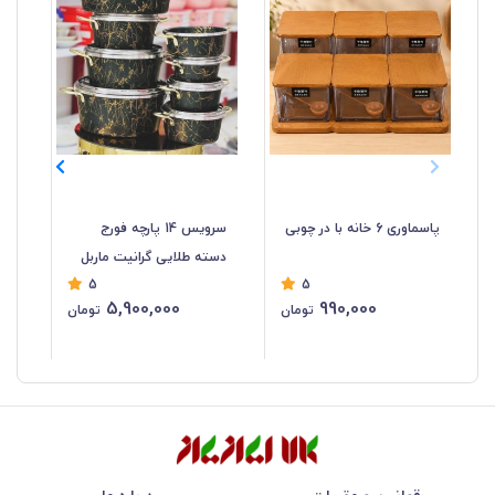
پاسماوری 6 خانه با در چوبی
سرویس 14 پارچه فورج
دسته طلایی گرانیت ماربل
پی
5
5
5,900,000
990,000
تومان
تومان