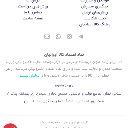
قوانین و مقررات
درباره ما
پیگیری سفارش
روش‌های پرداخت
روش‌های ارسال
تماس با ما
ثبت شکایات
نقشه سایت
وبلاگ کالا ایرانیان
نماد اعتماد کالا ایرانیان
کالا ایرانیان به عنوان فروشگاه اینترنتی در مركز توسعه تجارت الكترونیكی وزارت
صنعت، معدن و تجارت ثبت شده و دارای نماد اعتماد الكترونیكی می‌باشد. از هر
نقطه ایران کالا را با اطمینان خاطر، آنلاین و با م
نمایش بیشتر
02155464940
نشانی: تهران، تقاطع نواب و هاشمی، مجتمع تجاری سیمرغ، زیر همکف، پلاک 71
هفت روز هفته از ساعت 9 تا 18 پاسخگوی شما هستیم
کليه حقوق اين سايت محفوظ می‌باشد
فروشگاه ساخته شده با شاپفا