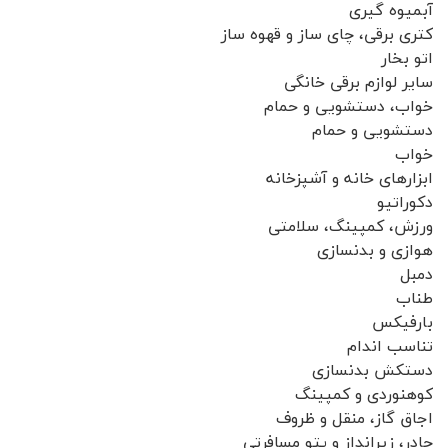
آبمیوه گیری
کتری برقی، چای ساز و قهوه ساز
اتو بخار
سایر لوازم برقی خانگی
خواب، دستشویی و حمام
دستشویی و حمام
خواب
ابزارهای خانه و آشپزخانه
دکوراتیو
ورزش، کمپینگ، سلامتی
هوازی و بدنسازی
دمبل
طناب
بارفیکس
تناسب اندام
دستکش بدنسازی
کوهنوردی و کمپینگ
اجاق گاز، منقل و ظروف
چادر، زیرانداز و پتو مسافرتی