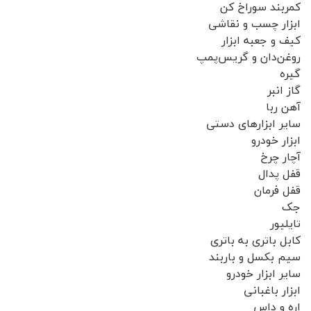
کمربند سوراخ کن
ابزار چسب و نقاشی
کیف و جعبه ابزار
روغن‌دان و گریس‌پمپ
گیره
گاز انبر
آهن ربا
سایر ابزارهای دستی
ابزار خودرو
آچار چرخ
قفل پدال
قفل فرمان
جک
تایلیور
کابل باتری به باتری
سیم بکسل و باربند
سایر ابزار خودرو
ابزار باغبانی
اره و داس