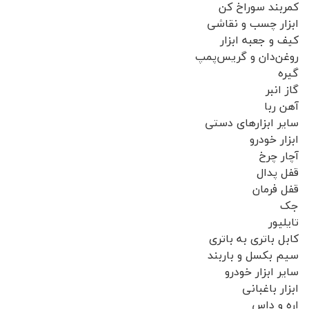
کمربند سوراخ کن
ابزار چسب و نقاشی
کیف و جعبه ابزار
روغن‌دان و گریس‌پمپ
گیره
گاز انبر
آهن ربا
سایر ابزارهای دستی
ابزار خودرو
آچار چرخ
قفل پدال
قفل فرمان
جک
تایلیور
کابل باتری به باتری
سیم بکسل و باربند
سایر ابزار خودرو
ابزار باغبانی
اره و داس