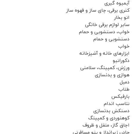
آبمیوه گیری
کتری برقی، چای ساز و قهوه ساز
اتو بخار
سایر لوازم برقی خانگی
خواب، دستشویی و حمام
دستشویی و حمام
خواب
ابزارهای خانه و آشپزخانه
دکوراتیو
ورزش، کمپینگ، سلامتی
هوازی و بدنسازی
دمبل
طناب
بارفیکس
تناسب اندام
دستکش بدنسازی
کوهنوردی و کمپینگ
اجاق گاز، منقل و ظروف
چادر، زیرانداز و پتو مسافرتی