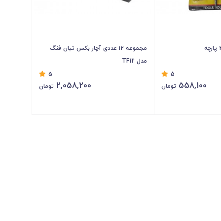
مجموعه ۱۲ عددی آچار بکس تیان فنگ
مدل TF12
5
5
2,058,200
558,100
تومان
تومان