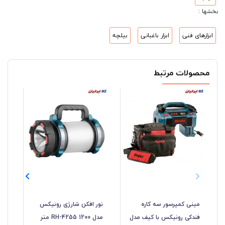
بخشها :
ابزارهای فنی
ابزار باغبانی
بیلچه
محصولات مرتبط
مینی کمپرسور سه کاره
نور افکن شارژی رونیکس
فندکی رونیکس با کیف مدل
مدل RH-4255 1200 متر
رون