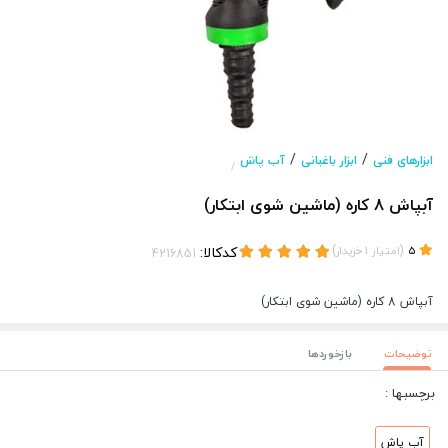
/
/
ابزارهای فنی
ابزار باغبانی
آب پاش
/
آبپاش 8 کاره (ماشین شوی ابتکار)
(
)
کدکالا:
5
امتیاز
1
خریدار
آبپاش 8 کاره (ماشین شوی ابتکار)
توضیحات
بازخوردها
برچسبها :
آب پاش