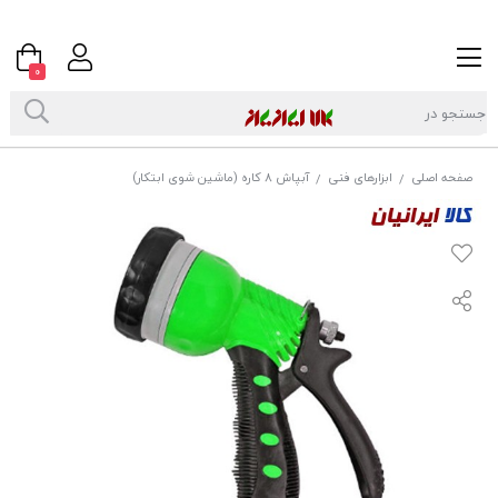
0
صفحه اصلی
ابزارهای فنی
آبپاش 8 کاره (ماشین شوی ابتکار)
/
/