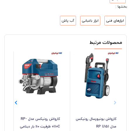
بخشها :
ابزارهای فنی
ابزار باغبانی
آب پاش
محصولات مرتبط
کارواش یونیورسال رونیکس
کارواش رونیکس مدل RP-
مدل RP U151
0110C ظرفیت ۱۱۰ بار دینامی
0140 دینام