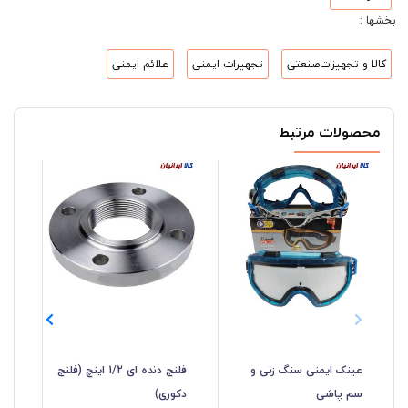
بخشها :
کالا و تجهیزات‌صنعتی
تجهیرات ایمنی
علائم ایمنی
محصولات مرتبط
عینک ایمنی سنگ زنی و
فلنج دنده ای 1/2 اینچ (فلنج
شی
سم پاشی
دکوری)