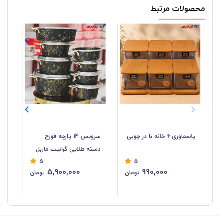
محصولات مرتبط
پاسماوری 6 خانه با در چوبی
سرویس 14 پارچه فورج
دسته طلایی گرانیت ماربل
پی
5
5
5,900,000
990,000
تومان
تومان