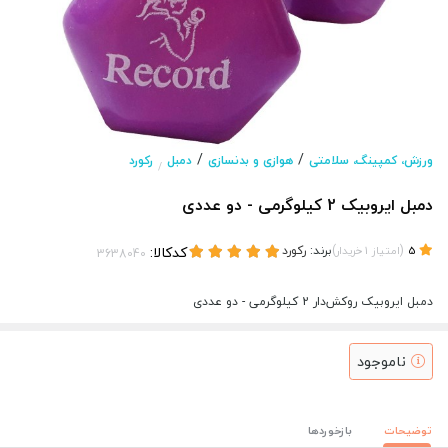
/
/
ورزش، کمپینگ، سلامتی
هوازی و بدنسازی
دمبل
رکورد
/
دمبل ايروبيک 2 کيلوگرمی - دو عددی
(
)
برند:
رکورد
کدکالا:
5
امتیاز
1
خریدار
دمبل ايروبيک روکش‌دار 2 کيلوگرمی - دو عددی
ناموجود
توضیحات
بازخوردها