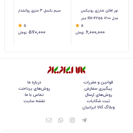
نور افکن شارژی رونیکس
سیم بکسل 3 متری روکشدار
مدل RH-4255 1200 متر
برن
5
5
تا 2 تن
570,000
6,000,000
تومان
تومان
قوانین و مقررات
درباره ما
پیگیری سفارش
روش‌های پرداخت
روش‌های ارسال
تماس با ما
ثبت شکایات
نقشه سایت
وبلاگ کالا ایرانیان