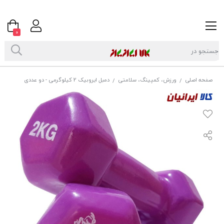
0
صفحه اصلی
ورزش، کمپینگ، سلامتی
دمبل ايروبيک 2 کيلوگرمی - دو عددی
/
/